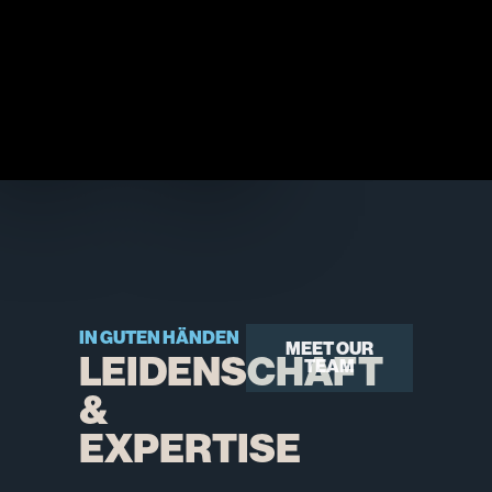
IN GUTEN HÄNDEN
MEET OUR
LEIDENSCHAFT
TEAM
&
EXPERTISE