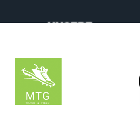
UNSERE
PARTNER
RÜDIGER
HARKSEN
Sportvorstand MTG Mannheim Bundestrainer i.R.