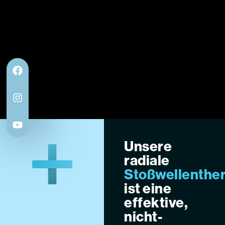
Unsere
radiale
Stoßwellenthe
ist eine
effektive,
nicht-